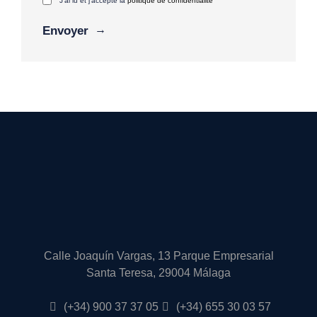
J'ai lu et j'accepte la
politique de confidentialité
Alternative:
Calle Joaquín Vargas, 13 Parque Empresarial
Santa Teresa, 29004 Málaga
(+34) 900 37 37 05
(+34) 655 30 03 57