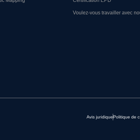
tic Mapping
Certification EPD
Voulez-vous travailler avec n
Avis juridique
Politique de c