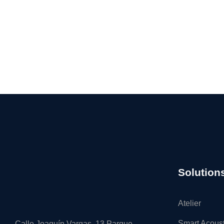
Solution
Atelier
Smart Acous
Calle Joaquín Vargas, 13 Parque