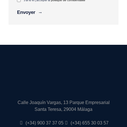
J'ai lu et j'accepte la
politique de confidentialité
Alternative:
Calle Joaquín Vargas, 13 Parque Empresarial
Santa Teresa, 29004 Málaga
(+34) 900 37 37 05
(+34) 655 30 03 57