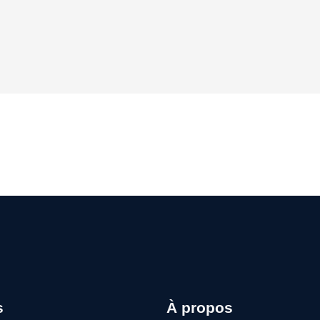
ive:
s
À propos