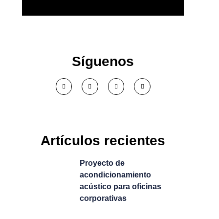
Más confort
Re
acústico en tu
no
Síguenos
empresa
Pr
Ver solución >
Artículos recientes
Proyecto de
acondicionamiento
acústico para oficinas
corporativas