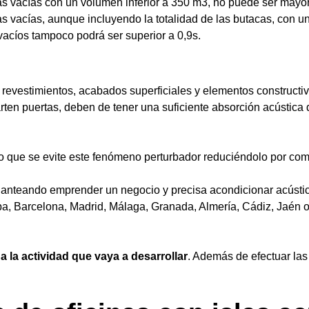
as vacías con un volumen inferior a 350 m3, no puede ser mayor
as vacías, aunque incluyendo la totalidad de las butacas, con u
acíos tampoco podrá ser superior a 0,9s.
 revestimientos, acabados superficiales y elementos constructiv
ten puertas, deben de tener una suficiente absorción acústica 
o que se evite este fenómeno perturbador reduciéndolo por comp
tá planteando emprender un negocio y precisa acondicionar acúst
ba, Barcelona, Madrid, Málaga, Granada, Almería, Cádiz, Jaén o
 la actividad que vaya a desarrollar
. Además de efectuar la