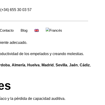
(+34) 655 30 03 57
Contacto
Blog
biente adecuado.
roductividad de los empelados y creando molestias.
rdoba
,
Almería
,
Huelva
,
Madrid
,
Sevilla
,
Jaén
,
Cádiz
,
es
íaco y la pérdida de capacidad auditiva.