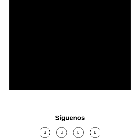
Más confort acústico en tu
empresa
Síguenos
Ver solución >