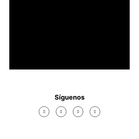
Más confort acústico en tu
empresa
Síguenos
Ver solución >