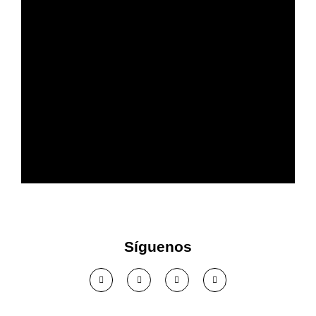
Más confort acústico en tu
empresa
Síguenos
Ver solución >