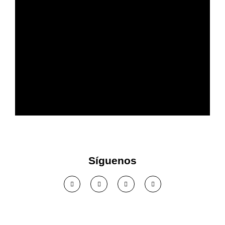
Más confort acústico en tu
empresa
Síguenos
Ver solución >