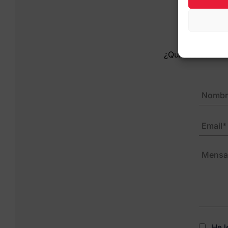
Con
¿Quieres conocer
He l