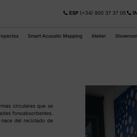
ESP
(+34) 900 37 37 05
I
royectos
Smart Acoustic Mapping
Atelier
Showroo
rmas circulares que se
dades fonoabsorbentes.
 nace del reciclado de