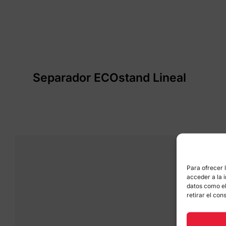
Separador ECOstand Lineal
Para ofrecer 
acceder a la 
datos como el
retirar el co