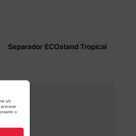
Separador ECOstand Tropical
nar y/o
á procesar
onsentir o