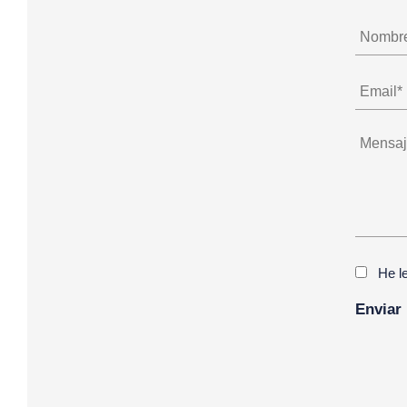
He l
Alternat