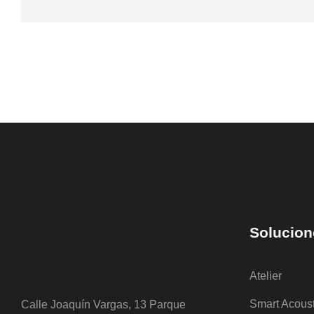
Solucion
Atelier
Smart Acous
Calle Joaquín Vargas, 13 Parque